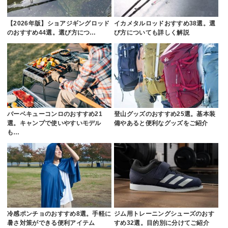
【2026年版】ショアジギングロッド
イカメタルロッドおすすめ38選。選
のおすすめ44選。選び方につ…
び方についても詳しく解説
バーベキューコンロのおすすめ21
登山グッズのおすすめ25選。基本装
選。キャンプで使いやすいモデル
備やあると便利なグッズをご紹介
も…
冷感ポンチョのおすすめ8選。手軽に
ジム用トレーニングシューズのおす
暑さ対策ができる便利アイテム
すめ32選。目的別に分けてご紹介