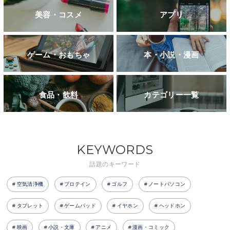
美容・コスメ
アプリ
ゲーム・おもちゃ
本・小説・漫画
食品・飲料
カテゴリー一覧
KEYWORDS
話題のキーワード
空気清浄機
プロテイン
ゴルフ
ノートパソコン
タブレット
ゲームパッド
イヤホン
ヘッドホン
映画
小説・文庫
アニメ
漫画・コミック