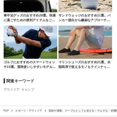
車中泊グッズのおすすめ29選。快適
サンドウェッジのおすすめ11選。バ
に過ごすための便利アイテムをご…
ンカー脱出から繊細なアプローチ…
ゴルフにおすすめのスマートウォッ
マリンシューズのおすすめ21選。水
チ10選。普段使いしやすいモデル…
陸両用で使えるモノもラインナッ…
関連キーワード
アウトドア
キャンプ
収納や運搬、テーブルとしても使える！マルチな「多機能
TOP
スポーツ・アウトドア