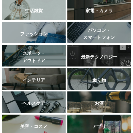
生活雑貨
家電・カメラ
パソコン・
ファッション
スマートフォン
スポーツ・
最新テクノロジー
アウトドア
インテリア
乗り物
ヘルスケア
お酒
美容・コスメ
アプリ