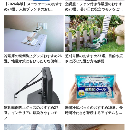
【2026年版】スーツケースのおすす
空調服・ファン付き作業服のおすす
め24選。人気ブランドのおし…
め23選。暑い日に役立つモノをご…
冷蔵庫の転倒防止グッズおすすめ26
芝刈り機のおすすめ23選。目的や広
選。地震対策にもぴったりな便利…
さに応じた選び方も解説
家具転倒防止グッズのおすすめ27
瞬間冷却パックのおすすめ10選。長
選。インテリアに馴染みやすいモ
時間冷たさが持続するアイテムも…
ノ…