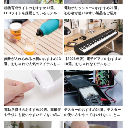
植物育成ライトのおすすめ13選。
電動ポリッシャーのおすすめ21選。
LEDライトを採用しているモデル…
初心者が使いやすい製品もご紹介
炭酸が入れられる水筒のおすすめ13
【2026年版】電子ピアノのおすすめ
選。おしゃれで人気のアイテムも…
18選。おしゃれなモデルもご…
電動爪切りのおすすめ10選。高齢者
テスターのおすすめ24選。テスター
や子供にも使いやすいモノをご紹…
の使い方ややってはいけないこと…