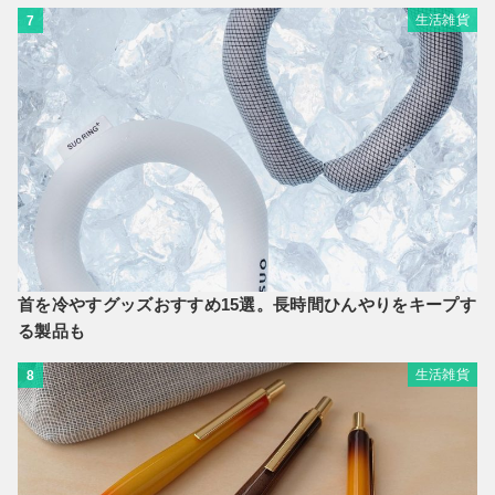
生活雑貨
7
首を冷やすグッズおすすめ15選。長時間ひんやりをキープす
る製品も
生活雑貨
8