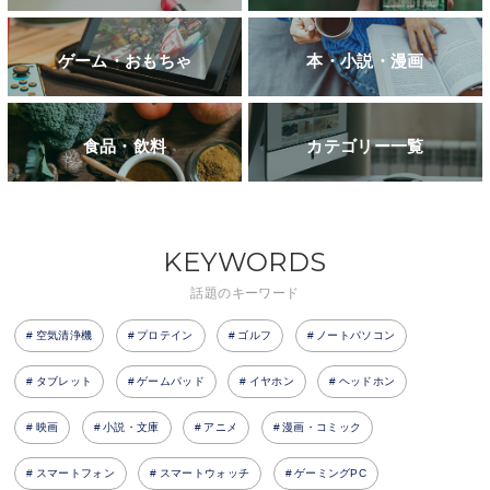
ゲーム・おもちゃ
本・小説・漫画
食品・飲料
カテゴリー一覧
KEYWORDS
話題のキーワード
空気清浄機
プロテイン
ゴルフ
ノートパソコン
タブレット
ゲームパッド
イヤホン
ヘッドホン
映画
小説・文庫
アニメ
漫画・コミック
スマートフォン
スマートウォッチ
ゲーミングPC