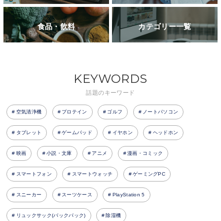
食品・飲料
カテゴリー一覧
KEYWORDS
話題のキーワード
空気清浄機
プロテイン
ゴルフ
ノートパソコン
タブレット
ゲームパッド
イヤホン
ヘッドホン
映画
小説・文庫
アニメ
漫画・コミック
スマートフォン
スマートウォッチ
ゲーミングPC
スニーカー
スーツケース
PlayStation 5
リュックサック(バックパック)
除湿機