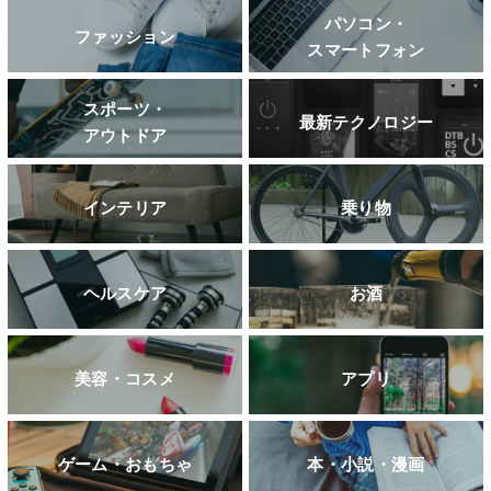
パソコン・
ファッション
スマートフォン
スポーツ・
最新テクノロジー
アウトドア
インテリア
乗り物
ヘルスケア
お酒
美容・コスメ
アプリ
ゲーム・おもちゃ
本・小説・漫画