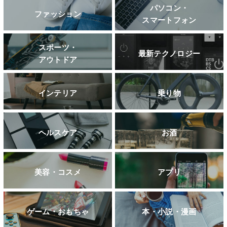
パソコン・
ファッション
スマートフォン
スポーツ・
最新テクノロジー
アウトドア
インテリア
乗り物
ヘルスケア
お酒
美容・コスメ
アプリ
ゲーム・おもちゃ
本・小説・漫画