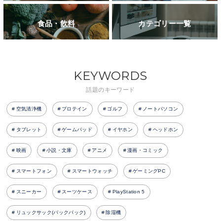
食品・飲料
カテゴリー一覧
KEYWORDS
話題のキーワード
空気清浄機
プロテイン
ゴルフ
ノートパソコン
タブレット
ゲームパッド
イヤホン
ヘッドホン
映画
小説・文庫
アニメ
漫画・コミック
スマートフォン
スマートウォッチ
ゲーミングPC
スニーカー
スーツケース
PlayStation 5
リュックサック(バックパック)
除湿機