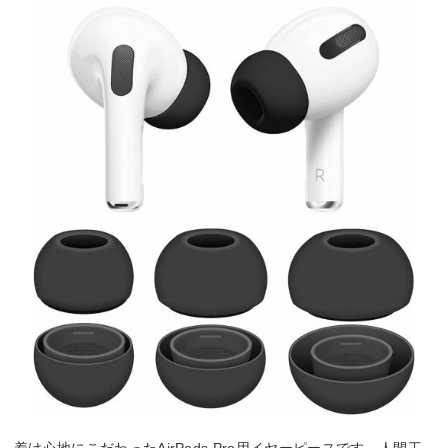
着け心地にこだわったAirPods Pro用イヤーピースです。人間工