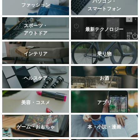
パソコン・
ファッション
スマートフォン
スポーツ・
最新テクノロジー
アウトドア
インテリア
乗り物
ヘルスケア
お酒
美容・コスメ
アプリ
ゲーム・おもちゃ
本・小説・漫画