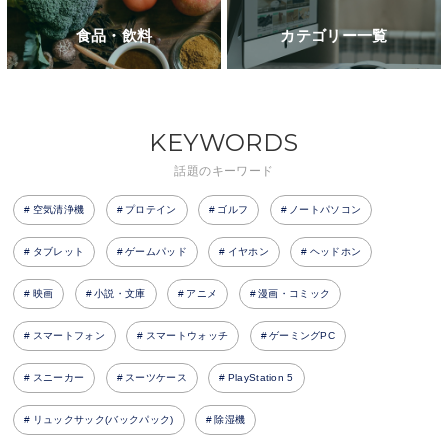
食品・飲料
カテゴリー一覧
KEYWORDS
話題のキーワード
空気清浄機
プロテイン
ゴルフ
ノートパソコン
タブレット
ゲームパッド
イヤホン
ヘッドホン
映画
小説・文庫
アニメ
漫画・コミック
スマートフォン
スマートウォッチ
ゲーミングPC
スニーカー
スーツケース
PlayStation 5
リュックサック(バックパック)
除湿機