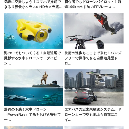
気軽に空撮しよう！スマホで操縦で
初心者でもドローンパイロット！時
きる世界最小クラスのHDカメラ搭…
速100kmのド迫力FPVレース…
海の中でもついてくる！自動追尾で
技術の進歩もここまで来た！ハンズ
撮影する水中ドローンで、ダイビ
フリーで操作できる自動追尾型ド
ン…
ロ…
爆釣の予感！水中ドローン
エアバスの近未来輸送システム。ド
「PowerRay」で魚をおびき寄せて
ローンカーで空も地上も自在にス
一…
イ…