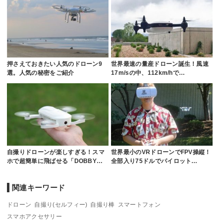
押さえておきたい人気のドローン9
世界最速の量産ドローン誕生！風速
選。人気の秘密をご紹介
17m/sの中、112km/hで…
自撮りドローンが楽しすぎる！スマ
世界最小のVRドローンでFPV操縦！
ホで超簡単に飛ばせる「DOBBY…
全部入り75ドルでパイロット…
関連キーワード
ドローン
自撮り(セルフィー)
自撮り棒
スマートフォン
スマホアクセサリー