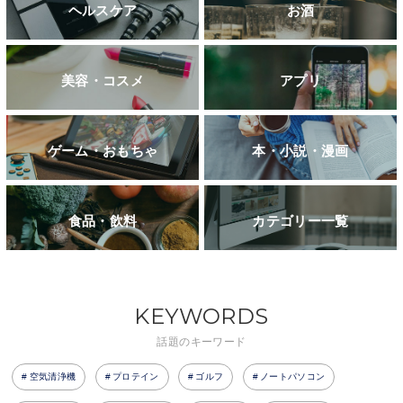
ヘルスケア
お酒
美容・コスメ
アプリ
ゲーム・おもちゃ
本・小説・漫画
食品・飲料
カテゴリー一覧
KEYWORDS
話題のキーワード
空気清浄機
プロテイン
ゴルフ
ノートパソコン