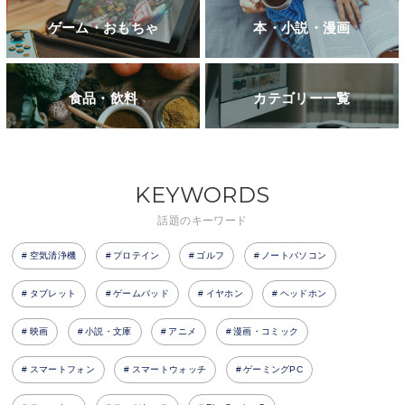
ゲーム・おもちゃ
本・小説・漫画
食品・飲料
カテゴリー一覧
KEYWORDS
話題のキーワード
空気清浄機
プロテイン
ゴルフ
ノートパソコン
タブレット
ゲームパッド
イヤホン
ヘッドホン
映画
小説・文庫
アニメ
漫画・コミック
スマートフォン
スマートウォッチ
ゲーミングPC