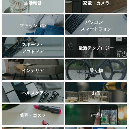
生活雑貨
家電・カメラ
パソコン・
ファッション
スマートフォン
スポーツ・
最新テクノロジー
アウトドア
インテリア
乗り物
ヘルスケア
お酒
美容・コスメ
アプリ