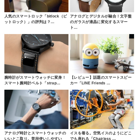
人気のスマートロック「bitlock（ビ
アナログとデジタルが融合！文字盤
ットロック）」の評判は？…
のガラスが液晶に変化するスマー
ト…
腕時計がスマートウォッチに変身！
【レビュー】話題のスマートスピー
スマート腕時計ベルト「strap…
カー「LINE Friends …
アナログ時計とスマートウォッチの
イスを着る。空気イスのようにどこ
いいとこ取り。普段使いしやすい
でも座れる「Chairless …