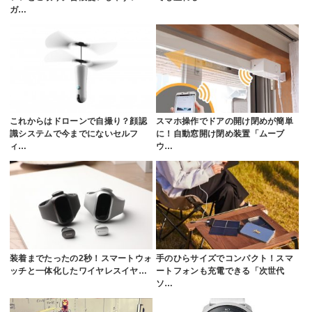
ガ…
これからはドローンで自撮り？顔認
スマホ操作でドアの開け閉めが簡単
識システムで今までにないセルフ
に！自動窓開け閉め装置「ムーブ
ィ…
ウ…
装着までたったの2秒！スマートウォ
手のひらサイズでコンパクト！スマ
ッチと一体化したワイヤレスイヤ…
ートフォンも充電できる「次世代
ソ…