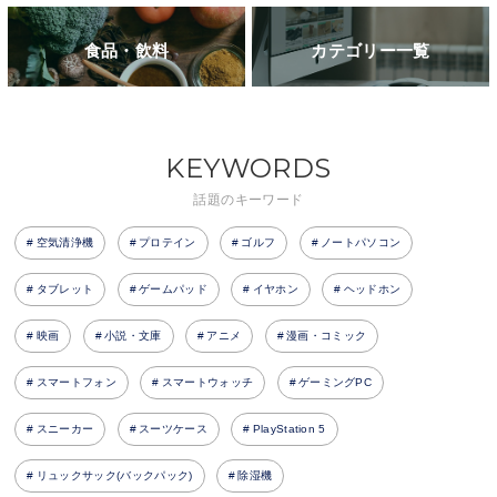
食品・飲料
カテゴリー一覧
KEYWORDS
話題のキーワード
空気清浄機
プロテイン
ゴルフ
ノートパソコン
タブレット
ゲームパッド
イヤホン
ヘッドホン
映画
小説・文庫
アニメ
漫画・コミック
スマートフォン
スマートウォッチ
ゲーミングPC
スニーカー
スーツケース
PlayStation 5
リュックサック(バックパック)
除湿機