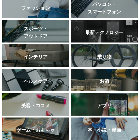
パソコン・
ファッション
スマートフォン
スポーツ・
最新テクノロジー
アウトドア
インテリア
乗り物
ヘルスケア
お酒
美容・コスメ
アプリ
ゲーム・おもちゃ
本・小説・漫画