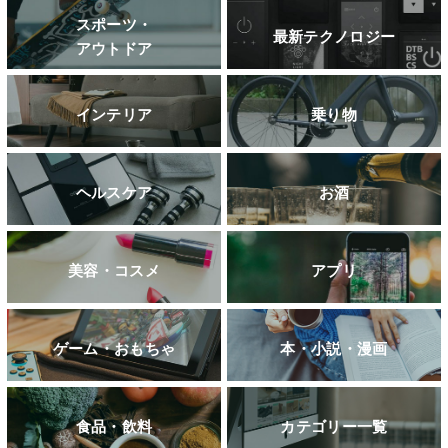
スポーツ・
最新テクノロジー
アウトドア
インテリア
乗り物
ヘルスケア
お酒
美容・コスメ
アプリ
ゲーム・おもちゃ
本・小説・漫画
食品・飲料
カテゴリー一覧