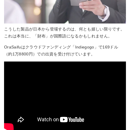
こうした製品が日本から登場するのは、何とも嬉しい限りです。
これは本当に、「財布」が国際語になるかもしれません。
OraSaifuはクラウドファンディング「Indiegogo」で169ドル
（約1万8800円）での出資を受け付けています。