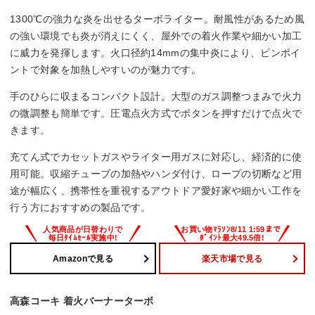
1300℃の強力な炎を出せるターボライター。耐風性があるため風
の強い環境でも炎が消えにくく、屋外での着火作業や細かい加工
に威力を発揮します。火口径約14mmの集中炎により、ピンポイ
ントで対象を加熱しやすいのが魅力です。
手のひらに収まるコンパクト設計。大型のガス調整つまみで火力
の微調整も簡単です。圧電点火方式でボタンを押すだけで点火で
きます。
充てん式でカセットガスやライター用ガスに対応し、経済的に使
用可能。収縮チューブの加熱やハンダ付け、ロープの切断など用
途が幅広く、携帯性を重視するアウトドア愛好家や細かい工作を
行う方におすすめの製品です。
Amazonで見る
楽天市場で見る
高森コーキ 着火バーナーターボ