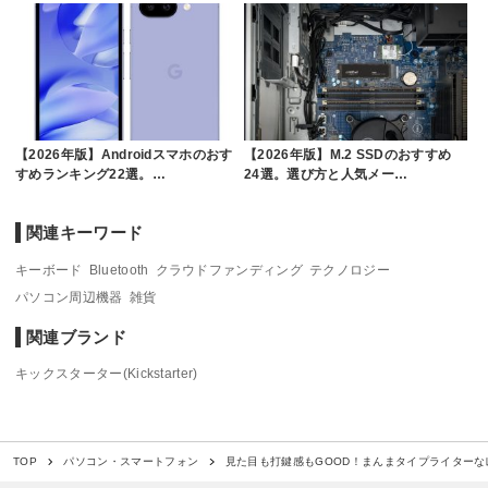
【2026年版】Androidスマホのおす
【2026年版】M.2 SSDのおすすめ
すめランキング22選。…
24選。選び方と人気メー…
関連キーワード
キーボード
Bluetooth
クラウドファンディング
テクノロジー
パソコン周辺機器
雑貨
関連ブランド
キックスターター(Kickstarter)
見た目も打鍵感もGOOD！まんまタイプライター
TOP
パソコン・スマートフォン