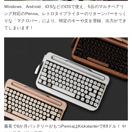
Windows、Android、iOSなどのOSで使え、5台のマルチペアリ
ング対応のPenna。レトロタイプライターのリターンバーそっく
りな「マクロバー」により、特定のキーや文を登録、出力ができ
てしまいます！
最長で6か月バッテリーがもつPennaはKickstarterで89ドル！ や