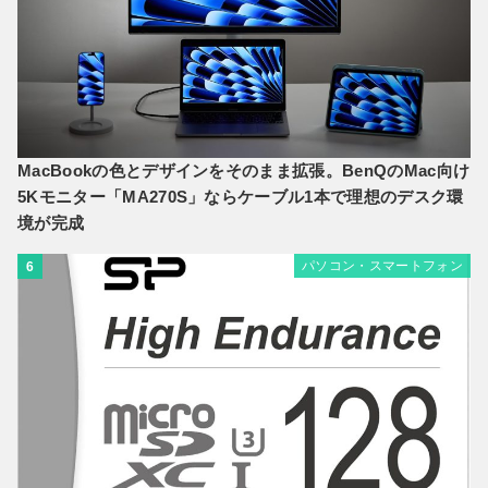
MacBookの色とデザインをそのまま拡張。BenQのMac向け
5Kモニター「MA270S」ならケーブル1本で理想のデスク環
境が完成
パソコン・スマートフォン
6