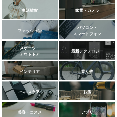
生活雑貨
家電・カメラ
パソコン・
ファッション
スマートフォン
スポーツ・
最新テクノロジー
アウトドア
インテリア
乗り物
ヘルスケア
お酒
美容・コスメ
アプリ