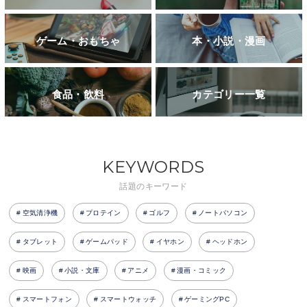
ゲーム・おもちゃ
本・小説・漫画
食品・飲料
カテゴリー一覧
KEYWORDS
話題のキーワード
空気清浄機
プロテイン
ゴルフ
ノートパソコン
タブレット
ゲームパッド
イヤホン
ヘッドホン
映画
小説・文庫
アニメ
漫画・コミック
スマートフォン
スマートウォッチ
ゲーミングPC