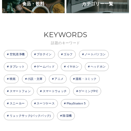
食品・飲料
カテゴリー一覧
KEYWORDS
話題のキーワード
空気清浄機
プロテイン
ゴルフ
ノートパソコン
タブレット
ゲームパッド
イヤホン
ヘッドホン
映画
小説・文庫
アニメ
漫画・コミック
スマートフォン
スマートウォッチ
ゲーミングPC
スニーカー
スーツケース
PlayStation 5
リュックサック(バックパック)
除湿機