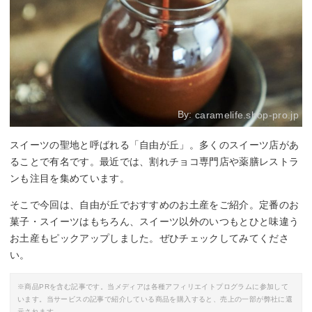
By:
caramelife.shop-pro.jp
スイーツの聖地と呼ばれる「自由が丘」。多くのスイーツ店があ
ることで有名です。最近では、割れチョコ専門店や薬膳レストラ
ンも注目を集めています。
そこで今回は、自由が丘でおすすめのお土産をご紹介。定番のお
菓子・スイーツはもちろん、スイーツ以外のいつもとひと味違う
お土産もピックアップしました。ぜひチェックしてみてくださ
い。
※商品PRを含む記事です。当メディアは各種アフィリエイトプログラムに参加して
います。当サービスの記事で紹介している商品を購入すると、売上の一部が弊社に還
元されます。