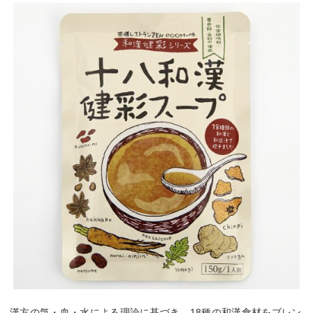
漢方の気・血・水による理論に基づき、18種の和漢食材をブレン