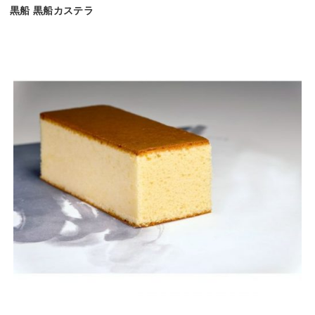
黒船 黒船カステラ