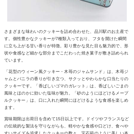
さまざまな味わいのクッキーを詰め合わせた、品川駅のお土産で
す。個性豊かなクッキーが7種類入っており、フタを開けた瞬間
に立ち上がる甘い香りが特徴。彩り豊かな見た目も魅力的で、形
状や食感など細かな部分までこだわった焼き菓子が敷き詰められ
ています。
「花型のウィーン風クッキー・木苺のジャムサンド」は、木苺ジ
ャムとバニラの香りが引き立つ、サクッとやわらかな口当たりの
クッキーです。「香ばしいゴマのガレット」は、香ばしいごまの
風味とほのかに効いた塩味が魅力。「砂のようにほどけるメープ
ルクッキー」は、口に入れた瞬間にほどけるような食感を楽しめ
ます。
賞味期限は出荷日を含めて15日以上です。ドイツやフランスなど
の伝統的な製法を守りながらも、軽やかな食感や口どけ、食べや
すいサイズを追求したクッキーの数々。宝石箱のように美しい本