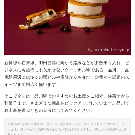
By:
waraku-beniya.jp
新幹線や在来線、羽田空港に向かう路線などが多数乗り入れ、ビ
ジネスにも旅行にも欠かせないターミナル駅である「品川」。品
川駅周辺には多くの駅ビルや店舗が立ち並び、定番から話題のス
イーツまで幅広く揃います。
そこで今回は、品川駅でおすすめのお土産をご紹介。洋菓子から
和菓子まで、さまざまな商品をピックアップしています。品川で
お土産を選ぶときの参考にしてみてください。
※商品PRを含む記事です。当メディアは各種アフィリエイトプログラムに参加して
います。当サービスの記事で紹介している商品を購入すると、売上の一部が弊社に還
元されます。