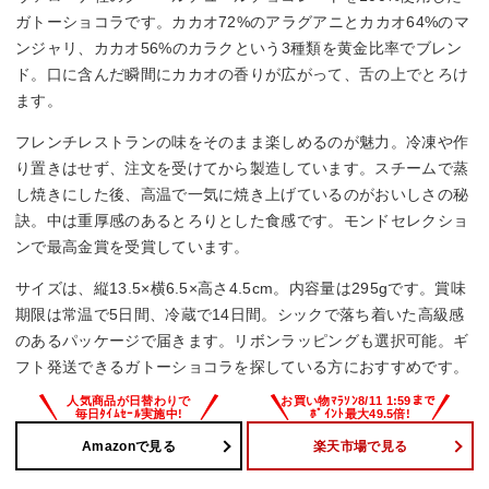
ガトーショコラです。カカオ72%のアラグアニとカカオ64%のマ
ンジャリ、カカオ56%のカラクという3種類を黄金比率でブレン
ド。口に含んだ瞬間にカカオの香りが広がって、舌の上でとろけ
ます。
フレンチレストランの味をそのまま楽しめるのが魅力。冷凍や作
り置きはせず、注文を受けてから製造しています。スチームで蒸
し焼きにした後、高温で一気に焼き上げているのがおいしさの秘
訣。中は重厚感のあるとろりとした食感です。モンドセレクショ
ンで最高金賞を受賞しています。
サイズは、縦13.5×横6.5×高さ4.5cm。内容量は295gです。賞味
期限は常温で5日間、冷蔵で14日間。シックで落ち着いた高級感
のあるパッケージで届きます。リボンラッピングも選択可能。ギ
フト発送できるガトーショコラを探している方におすすめです。
Amazonで見る
楽天市場で見る