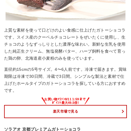
上質な素材を使って口どけのよい食感に仕上げたガトーショコラ
です。スイス産のクーベルチョコレートをぜいたくに使用し、生
チョコのようなずっしりとした濃厚な味わい。新鮮な生乳を使用
した純正生クリーム、無塩発酵バター、ハーブ飼料を食べて育っ
た鶏の卵、北海道産小麦粉のみを使っています。
直径約15cmの5号サイズ。4〜6人前です。冷凍で届きます。賞味
期限は冷凍で30日間、冷蔵で3日間。シンプルな製法と素材で仕
上げたホールタイプのガトーショコラを探している方におすすめ
です。
楽天市場で見る
ソラアオ 京都プレミアムガトーショコラ