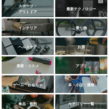
スポーツ・
最新テクノロジー
アウトドア
インテリア
乗り物
ヘルスケア
お酒
美容・コスメ
アプリ
ゲーム・おもちゃ
本・小説・漫画
食品・飲料
カテゴリー一覧