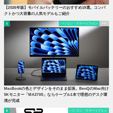
【2026年版】モバイルバッテリーのおすすめ19選。コンパ
クトかつ大容量の人気モデルもご紹介
パソコン・スマートフォン
PR
5
MacBookの色とデザインをそのまま拡張。BenQのMac向け
5Kモニター「MA270S」ならケーブル1本で理想のデスク環
境が完成
パソコン・スマートフォン
6