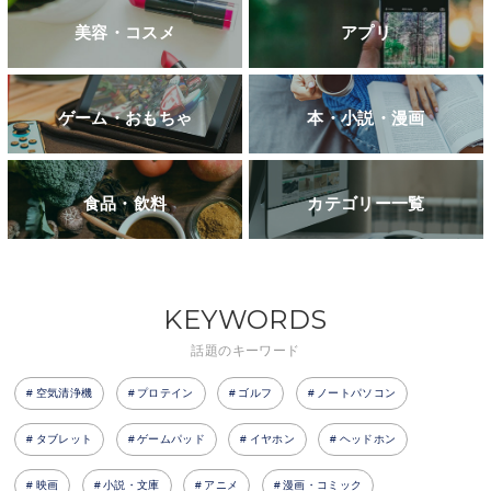
美容・コスメ
アプリ
ゲーム・おもちゃ
本・小説・漫画
食品・飲料
カテゴリー一覧
KEYWORDS
話題のキーワード
空気清浄機
プロテイン
ゴルフ
ノートパソコン
タブレット
ゲームパッド
イヤホン
ヘッドホン
映画
小説・文庫
アニメ
漫画・コミック