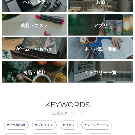
ヘルスケア
お酒
美容・コスメ
アプリ
ゲーム・おもちゃ
本・小説・漫画
食品・飲料
カテゴリー一覧
KEYWORDS
話題のキーワード
空気清浄機
プロテイン
ゴルフ
ノートパソコン