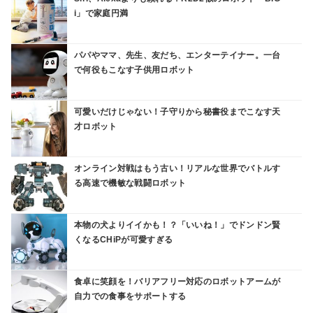
i」で家庭円満
パパやママ、先生、友だち、エンターテイナー。一台
で何役もこなす子供用ロボット
可愛いだけじゃない！子守りから秘書役までこなす天
才ロボット
オンライン対戦はもう古い！リアルな世界でバトルす
る高速で機敏な戦闘ロボット
本物の犬よりイイかも！？「いいね！」でドンドン賢
くなるCHiPが可愛すぎる
食卓に笑顔を！バリアフリー対応のロボットアームが
自力での食事をサポートする