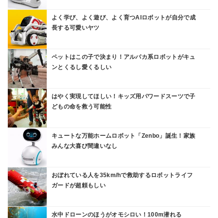
よく学び、よく遊び、よく育つAIロボットが自分で成
長する可愛いヤツ
ペットはこの子で決まり！アルパカ系ロボットがキュ
ンとくるし愛くるしい
はやく実現してほしい！キッズ用パワードスーツで子
どもの命を救う可能性
キュートな万能ホームロボット「Zenbo」誕生！家族
みんな大喜び間違いなし
おぼれている人を35km/hで救助するロボットライフ
ガードが超頼もしい
水中ドローンのほうがオモシロい！100m潜れる