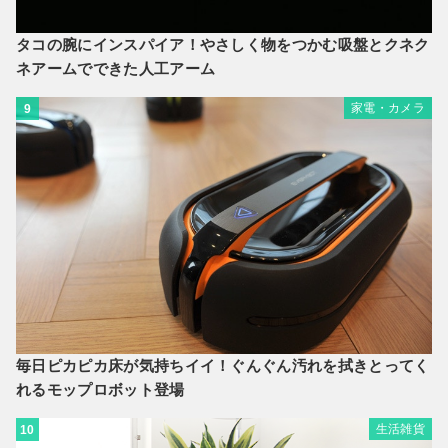
タコの腕にインスパイア！やさしく物をつかむ吸盤とクネク
ネアームでできた人工アーム
家電・カメラ
9
毎日ピカピカ床が気持ちイイ！ぐんぐん汚れを拭きとってく
れるモップロボット登場
生活雑貨
10