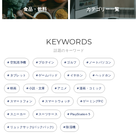
食品・飲料
カテゴリー一覧
KEYWORDS
話題のキーワード
空気清浄機
プロテイン
ゴルフ
ノートパソコン
タブレット
ゲームパッド
イヤホン
ヘッドホン
映画
小説・文庫
アニメ
漫画・コミック
スマートフォン
スマートウォッチ
ゲーミングPC
スニーカー
スーツケース
PlayStation 5
リュックサック(バックパック)
除湿機