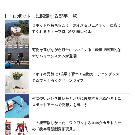
「ロボット」に関連する記事一覧
ロボットを持ち歩こう！ボイス＆ジェスチャーに応え
てくれるキューブロボが相棒レベル
荷物を運びながら勝手についてくる！軽量で画期的な
デリバリーシステムが登場
イキイキ元気に3倍早く育つ！自動ガーデニングシス
テムでらくらくグリーンライフ
何に使いたい？描いたとおりに再現するお絵かきミニ
ロボットアームで発想力を磨こう
この携帯欲しかった！ワクワクする au×タカラトミー
の「携帯電話型変形玩具」