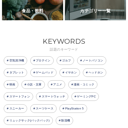
食品・飲料
カテゴリー一覧
KEYWORDS
話題のキーワード
空気清浄機
プロテイン
ゴルフ
ノートパソコン
タブレット
ゲームパッド
イヤホン
ヘッドホン
映画
小説・文庫
アニメ
漫画・コミック
スマートフォン
スマートウォッチ
ゲーミングPC
スニーカー
スーツケース
PlayStation 5
リュックサック(バックパック)
除湿機