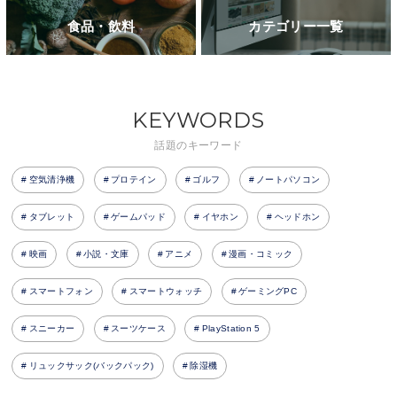
食品・飲料
カテゴリー一覧
KEYWORDS
話題のキーワード
空気清浄機
プロテイン
ゴルフ
ノートパソコン
タブレット
ゲームパッド
イヤホン
ヘッドホン
映画
小説・文庫
アニメ
漫画・コミック
スマートフォン
スマートウォッチ
ゲーミングPC
スニーカー
スーツケース
PlayStation 5
リュックサック(バックパック)
除湿機