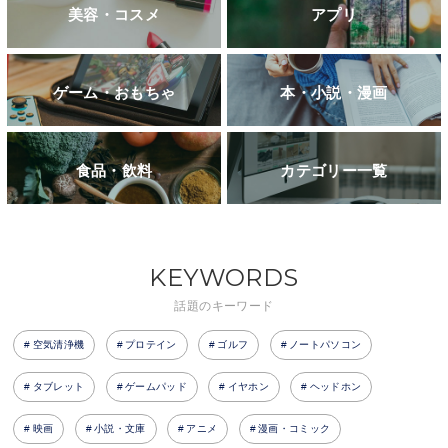
美容・コスメ
アプリ
ゲーム・おもちゃ
本・小説・漫画
食品・飲料
カテゴリー一覧
KEYWORDS
話題のキーワード
空気清浄機
プロテイン
ゴルフ
ノートパソコン
タブレット
ゲームパッド
イヤホン
ヘッドホン
映画
小説・文庫
アニメ
漫画・コミック