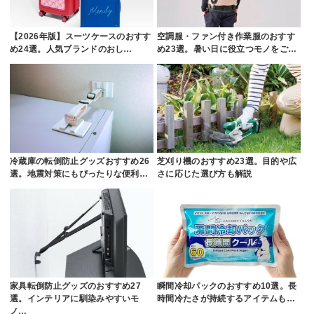
【2026年版】スーツケースのおすす
空調服・ファン付き作業服のおすす
め24選。人気ブランドのおし…
め23選。暑い日に役立つモノをご…
冷蔵庫の転倒防止グッズおすすめ26
芝刈り機のおすすめ23選。目的や広
選。地震対策にもぴったりな便利…
さに応じた選び方も解説
家具転倒防止グッズのおすすめ27
瞬間冷却パックのおすすめ10選。長
選。インテリアに馴染みやすいモ
時間冷たさが持続するアイテムも…
ノ…