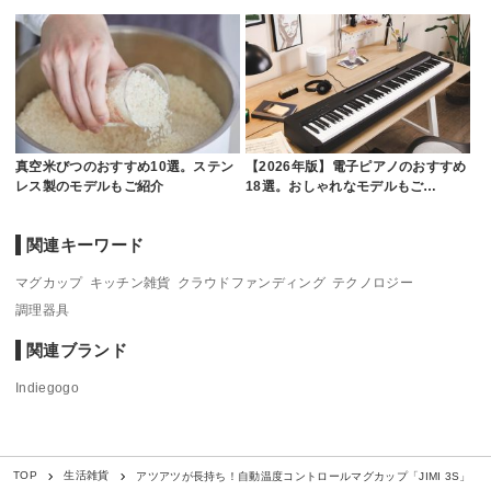
真空米びつのおすすめ10選。ステン
【2026年版】電子ピアノのおすすめ
レス製のモデルもご紹介
18選。おしゃれなモデルもご…
関連キーワード
マグカップ
キッチン雑貨
クラウドファンディング
テクノロジー
調理器具
関連ブランド
Indiegogo
アツアツが長持ち！自動温度コントロールマグカップ「JIMI 3S」
TOP
生活雑貨