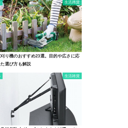
生活雑貨
4
芝刈り機のおすすめ23選。目的や広さに応
じた選び方も解説
生活雑貨
5