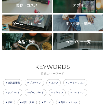
美容・コスメ
アプリ
ゲーム・おもちゃ
本・小説・漫画
食品・飲料
カテゴリー一覧
KEYWORDS
話題のキーワード
空気清浄機
プロテイン
ゴルフ
ノートパソコン
タブレット
ゲームパッド
イヤホン
ヘッドホン
映画
小説・文庫
アニメ
漫画・コミック