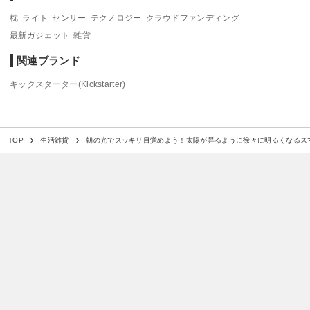
枕
ライト
センサー
テクノロジー
クラウドファンディング
最新ガジェット
雑貨
関連ブランド
キックスターター(Kickstarter)
朝の光でスッキリ目覚めよう！太陽が昇るように徐々に明るくなるス
TOP
生活雑貨