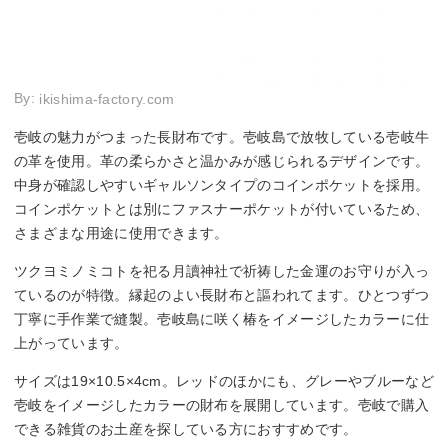
By:
ikishima-factory.com
壱岐の魅力がつまった長財布です。壱岐島で放牧している壱岐牛
の革を使用。革の柔らかさと温かみが感じられるデザインです。
中身が確認しやすいギャルソンタイプのコインポケットを採用。
コインポケットとは別にファスナーポケットが付いているため、
さまざまな用途に使用できます。
ツクヨミノミコトを祀る月讀神社で祈祷した金運のお守りが入っ
ているのが特徴。縁起のよい長財布と謳われてます。ひとつずつ
丁寧に手作業で縫製。壱岐島に咲く椿をイメージしたカラーに仕
上がっています。
サイズは19×10.5×4cm。レッドのほかにも、グレーやブルーなど
壱岐をイメージしたカラーの財布を展開しています。壱岐で購入
できる雑貨のお土産を探している方におすすめです。