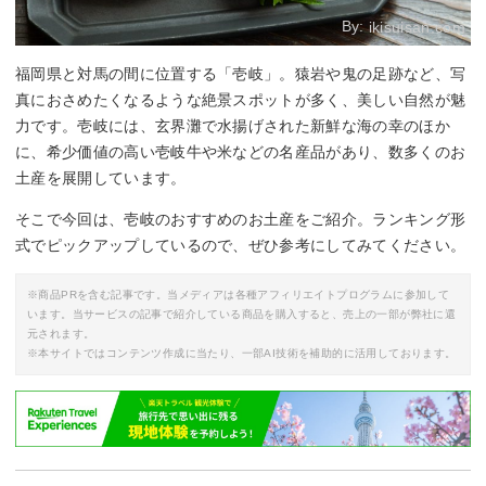
By:
ikisuisan.com
福岡県と対馬の間に位置する「壱岐」。猿岩や鬼の足跡など、写
真におさめたくなるような絶景スポットが多く、美しい自然が魅
力です。壱岐には、玄界灘で水揚げされた新鮮な海の幸のほか
に、希少価値の高い壱岐牛や米などの名産品があり、数多くのお
土産を展開しています。
そこで今回は、壱岐のおすすめのお土産をご紹介。ランキング形
式でピックアップしているので、ぜひ参考にしてみてください。
※商品PRを含む記事です。当メディアは各種アフィリエイトプログラムに参加して
います。当サービスの記事で紹介している商品を購入すると、売上の一部が弊社に還
元されます。
※本サイトではコンテンツ作成に当たり、一部AI技術を補助的に活用しております。