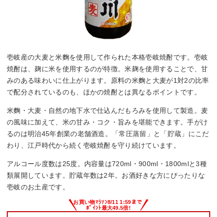
壱岐産の大麦と米麴を使用して作られた本格壱岐焼酎です。壱岐
焼酎は、麹に米を使用するのが特徴。米麹を使用することで、甘
みのある味わいに仕上がります。原料の米麴と大麦が1対2の比率
で配分されているのも、ほかの焼酎とは異なるポイントです。
米麴・大麦・自然の地下水で仕込んだもろみを使用して製造。麦
の風味に加えて、米の甘み・コク・旨みを堪能できます。手がけ
るのは明治45年創業の老舗酒造。「常圧蒸留」と「貯蔵」にこだ
わり、江戸時代から続く壱岐焼酎を守り続けています。
アルコール度数は25度。内容量は720ml・900ml・1800mlと3種
類展開しています。貯蔵年数は2年。お酒好きな方にぴったりな
壱岐のお土産です。