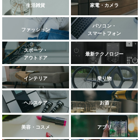
生活雑貨
家電・カメラ
パソコン・
ファッション
スマートフォン
スポーツ・
最新テクノロジー
アウトドア
インテリア
乗り物
ヘルスケア
お酒
美容・コスメ
アプリ