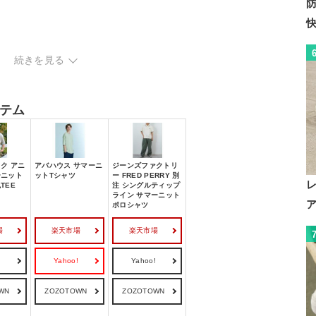
続きを見る
テム
ク アニ
アバハウス サマーニ
ジーンズファクトリ
ーニット
ットTシャツ
ー FRED PERRY 別
TEE
注 シングルティップ
ライン サマーニット
ポロシャツ
場
楽天市場
楽天市場
!
Yahoo!
Yahoo!
WN
ZOZOTOWN
ZOZOTOWN