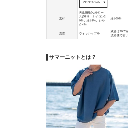
ZOZOTOWN
再生繊維(セルロー
ス)58%、ナイロン2
素材
綿100%
0%、綿18%、シル
ク4%
液温は30℃
洗濯
ウォッシャブル
洗濯機で弱
サマーニットとは？