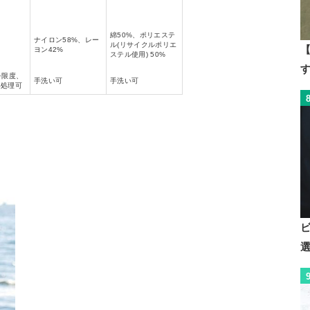
綿50%、ポリエステ
ナイロン58%、レー
ル(リサイクルポリエ
【
ヨン42%
ステル使用) 50%
を限度、
手洗い可
手洗い可
い処理可