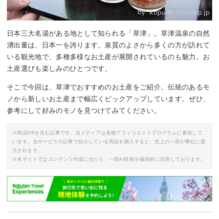
By:
kopurin.theshop.jp
日本三大名湯がある地として知られる「草津」。草津温泉の自然
湧出量は、日本一を誇ります。泉質のよさから多くの方が訪れて
いる観光地で、多種多様なお土産が展開されているのも魅力。お
土産選びも楽しみのひとつです。
そこで今回は、草津でおすすめのお土産をご紹介。伝統のあるモ
ノから新しいお土産まで幅広くピックアップしています。ぜひ、
参考にして好みのモノを見つけてみてください。
※商品PRを含む記事です。当メディアは各種アフィリエイトプログラムに参加して
います。当サービスの記事で紹介している商品を購入すると、売上の一部が弊社に還
元されます。
※本サイトではコンテンツ作成に当たり、一部AI技術を補助的に活用しております。