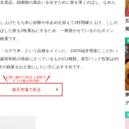
た名産品。絹織物の風合いを出すために餅を薄くのばし、なめら
し上げたもち米に砂糖や水あめを加えて2時間練り上げ、こしの
ばした餅を2枚重ねにするため、一晩寝かせているのもポイン
の銘菓です。
「カグラ米」という品種をメインに、100%福井県産にこだわっ
越前和紙の張箱に入っているものの2種類。真空パック包装は40
井の銘菓をお土産にしたい方におすすめです。
楽天市場で見る