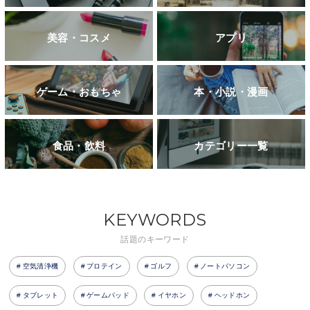
美容・コスメ
アプリ
ゲーム・おもちゃ
本・小説・漫画
食品・飲料
カテゴリー一覧
KEYWORDS
話題のキーワード
空気清浄機
プロテイン
ゴルフ
ノートパソコン
タブレット
ゲームパッド
イヤホン
ヘッドホン