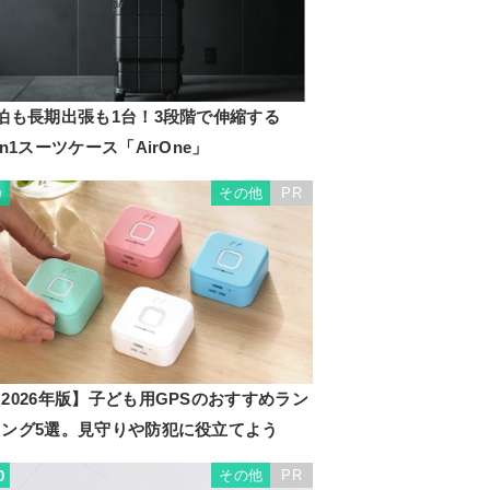
1泊も長期出張も1台！3段階で伸縮する
in1スーツケース「AirOne」
その他
PR
9
2026年版】子ども用GPSのおすすめラン
キング5選。見守りや防犯に役立てよう
その他
PR
0