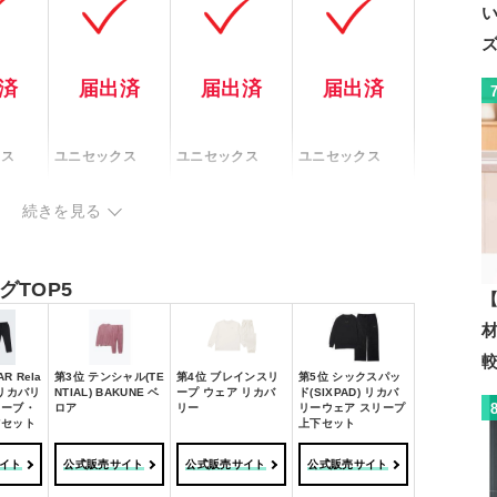
い
済
届出済
届出済
届出済
クス
ユニセックス
ユニセックス
ユニセックス
続きを見る
本体：ポリエステ
本体：レーヨン6
ポリエステル9
ル75％ 綿15％ レ
0％ ポ
3％ 綿15％ ポリ
4% ポリウレタン
ーヨン10％
50％
エステル29％ ポ
TOP5
6%
リブ：綿95％ ポ
【
リウレタン8％
リウレタン5％
R Rela
第3位 テンシャル(TE
第4位 ブレインスリ
第5位 シックスパッ
h リカバリ
NTIAL) BAKUNE ベ
ープ ウェア リカバ
ド(SIXPAD) リカバ
ネイビー、ピン
、グレ
リーブ・
ロア
ブラック、グレ
リー
ブラック、ベージ
リーウェア スリープ
ク、ブラウン、ダ
ツセット
上下セット
ー、アイボリー
ュ、ライトグレー
ークグレー
イト
公式販売サイト
公式販売サイト
公式販売サイト