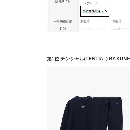
販売サイト
・レディース
ギフトラッピング
公式販売サイト
有り (※一部有料)
有
一般医療機器
届出済
届出済
性別
メンズ/ウィメンズ
ユニセック
2点以上税込35,0
00円以上のお買
トップス：本体：綿
ー
キャンペーン
い上げで10%OF
67% ポリエステル3
F
0% ポリウレタン3%
リブ：綿98% ポリウ
レーヨン50
素材
レタン2%
ステル50％
ボトムス：綿67% ポ
第1位 テンシャル(TENTIAL) BAKU
リエステル30% ポリ
ウレタン3%
ネイビー、ブラッ
ク、ダークグレー、
ネイビー、
カラー展開
グレージュ、ピン
モカ
ク、ターコイズなど
ギフトラッピング
有り (※一部有料)
有り
2点以上税込35,000
キャンペーン
円以上のお買い上げ
-
で10%OFF