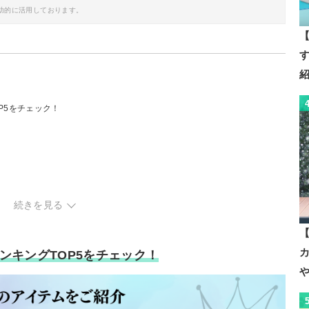
助的に活用しております。
【
P5をチェック！
続きを見る
【
ンキングTOP5をチェック！