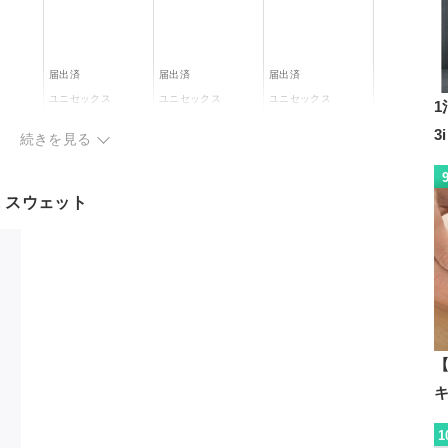
り
有り (※一部有料)
有り (※有料)
有り (※一部有料)
届出済
届出済
届出済
ス
ユニセックス
ユニセックス
ユニセックス
2点以上税込35,0
00円以上のお買
ー
ー
3
い上げで10%OF
続きを見る
本体：ポリエステル
F
本体：レーヨン63％
75％ 綿15％ レーヨ
％ ポリエ
ポリエステル94% ポ
綿15％ ポリエステル
ン10％
リウレタン6%
29％ ポリウレタン
リブ：綿95％ ポリウ
8％
NE スウェット
レタン5％
ネイビー、ピンク、
グレー、
ブラック、グレー、
ブラック、ベージ
ブラウン、ダークグ
アイボリー
ュ、ライトグレー
レー
有り (※一部有料)
有り (※有料)
有り (※一部有料)
2点以上税込35,000
円以上のお買い上げ
-
-
【
で10%OFF
1