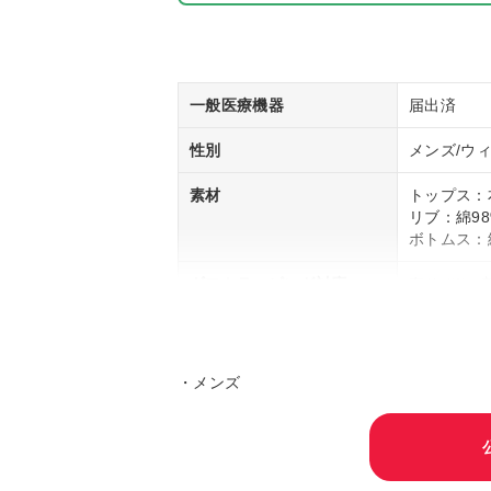
一般医療機器
届出済
性別
メンズ/ウ
素材
トップス：
リブ：綿98
ボトムス：綿
ギフトラッピング対応
有り (※一
キャンペーン
–
・メンズ