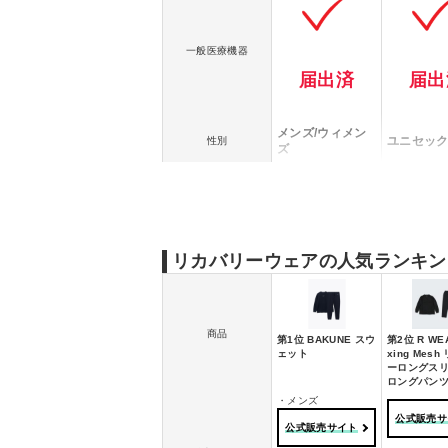
一般医療機器
届出済
届出
メンズ/ウィメン
ユニセッ
性別
ズ
トップス：本体：
綿67% ポリエス
テル30% ポリウ
レタン3%
リブ：綿98% ポ
レーヨン5
素材
リウレタン2%
リエステル
リカバリーウェアの人気ランキング
ボトムス：綿6
7% ポリエステル
30% ポリウレタ
ン3%
商品
第1位 BAKUNE スウ
第2位 R WEA
ネイビー、ブラッ
ェット
xing Mes
ク、ダークグレ
ネイビー
ーロングス
ー、グレージュ、
カラー展開
ロングパン
ー、モカ
ピンク、ターコイ
・メンズ
ズなど
公式販売サ
公式販売サイト