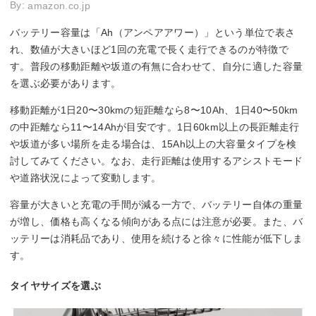
By:
amazon.co.jp
バッテリー容量は「Ah（アンペアアワー）」という単位で表さ
れ、数値が大きいほど1回の充電で長く走行できるのが特徴で
す。普段の移動距離や坂道の有無に合わせて、自分に適した容量
を選ぶ必要があります。
移動距離が1日20〜30kmの短距離なら8〜10Ah、1日40〜50km
の中距離なら11〜14Ahが目安です。1日60km以上の長距離走行
や坂道が多い場所を走る場合は、15Ah以上の大容量タイプを検
討してみてください。なお、走行距離は使用するアシストモード
や道路状況によって変動します。
容量が大きいと充電の手間が減る一方で、バッテリー自体の重量
が増し、価格も高くなる傾向がある点には注意が必要。また、バ
ッテリーは消耗品であり、使用を続けると徐々に性能が低下しま
す。
タイヤサイズを選ぶ