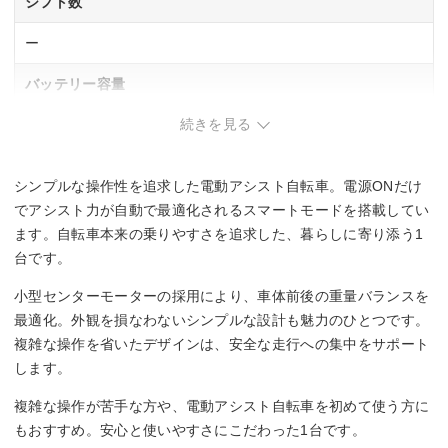
シフト数
ー
バッテリー容量
続きを見る
14Ah
充電時間
シンプルな操作性を追求した電動アシスト自転車。電源ONだけ
ー
でアシスト力が自動で最適化されるスマートモードを搭載してい
ます。自転車本来の乗りやすさを追求した、暮らしに寄り添う1
パワーモード
台です。
ー
小型センターモーターの採用により、車体前後の重量バランスを
最適化。外観を損なわないシンプルな設計も魅力のひとつです。
エコモード
複雑な操作を省いたデザインは、安全な走行への集中をサポート
します。
ー
複雑な操作が苦手な方や、電動アシスト自転車を初めて使う方に
もおすすめ。安心と使いやすさにこだわった1台です。