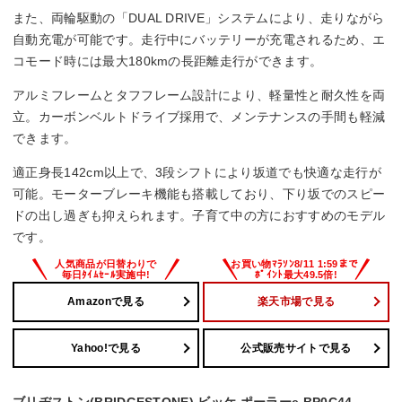
パワーモード
また、両輪駆動の「DUAL DRIVE」システムにより、走りながら
自動充電が可能です。走行中にバッテリーが充電されるため、エ
54 km
コモード時には最大180kmの長距離走行ができます。
エコモード
アルミフレームとタフフレーム設計により、軽量性と耐久性を両
立。カーボンベルトドライブ採用で、メンテナンスの手間も軽減
180 km
できます。
適正身長142cm以上で、3段シフトにより坂道でも快適な走行が
可能。モーターブレーキ機能も搭載しており、下り坂でのスピー
ドの出し過ぎも抑えられます。子育て中の方におすすめのモデル
です。
Amazonで見る
楽天市場で見る
Yahoo!で見る
公式販売サイトで見る