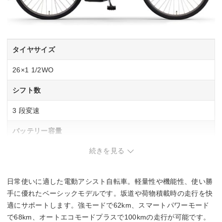
タイヤサイズ
26×1 1/2WO
シフト数
3 段変速
バッテリー容量
続きを見る
15.8 Ah
充電時間
日常使いに適した電動アシスト自転車。軽量性や機能性、使い勝
4.5 時間
手に優れたベーシックモデルです。坂道や荷物積載時の走行を快
適にサポートします。強モードで62km、スマートパワーモード
パワーモード
で68km、オートエコモードプラスで100kmの走行が可能です。