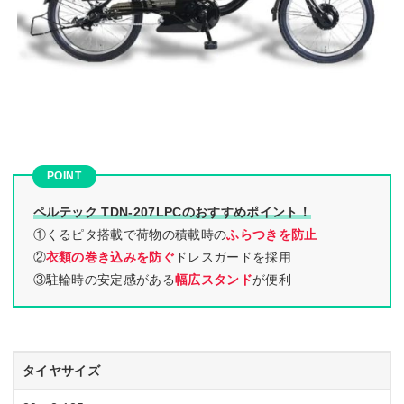
ペルテック TDN-207LPCのおすすめポイント！
①くるピタ搭載で荷物の積載時の
ふらつきを防止
②
衣類の巻き込みを防ぐ
ドレスガードを採用
③駐輪時の安定感がある
幅広スタンド
が便利
タイヤサイズ