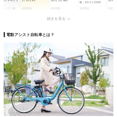
タイヤサイズ
27.5×1.95
24×1 1/2 WO
20×1.
後：20×2.125HE
シフト数
6段変速
3段変速
3段変速
3段変
バッテリー容
8Ah/12Ah
16Ah
14.3Ah
8Ah
続きを見る
量
充電時間
約4時間
4.5時間
4.1時間
3時間
28km(8Ah)/38km(12
パワーモード
46km
54km
30km
電動アシスト自転車とは？
Ah)
エコモード
約55km
81km
180km
50km