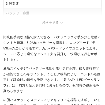
3 段変速
バッテリー容量
続きを見る
8 Ah
充電時間
比較的手頃な価格で購入できる、パナソニックが手がける電動ア
4.5 時間
シスト自転車。8.0Ahバッテリーを搭載し、ロングモードで約
53kmの走行が可能です。カルパワードライブユニットにより、
パワーモード
シーンに応じて適切なアシスト力を発揮し、快適な走行をサポー
トします。
31 km
液晶スイッチ5でバッテリー残量や残り走行距離、残り走行時間
エコモード
が確認できるのもポイント。くるピタ機能により、ハンドルを固
定して駐輪時の転倒を予防できます。「足も灯4-LEDビームラン
53 km
プ2」は、前方と足元を同時に照らせるので、夜間時の視認性を
高められます。
樹脂バスケットとステンレスリアキャリアを標準で搭載している