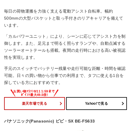
充電時間
毎日の荷物運搬を力強く支える電動アシスト自転車。幅約
4.5 時間
500mmの大型バスケットと取っ手付きのリアキャリアを備えて
います。
パワーモード
「カルパワーユニット」により、シーンに応じてアシスト力を制
46 km
御します。また、足元まで明るく照らすランプや、自動点滅する
ソーラーオートテールも搭載。夜間の走行時における高い被視認
エコモード
性を実現します。
81 km
手元のスイッチでバッテリー残量や走行可能な距離・時間を確認
可能。日々の買い物から仕事での利用まで、タフに使える1台を
探している方におすすめです。
楽天市場で見る
Yahoo!で見る
パナソニック(Panasonic) ビビ・SX BE-FS633