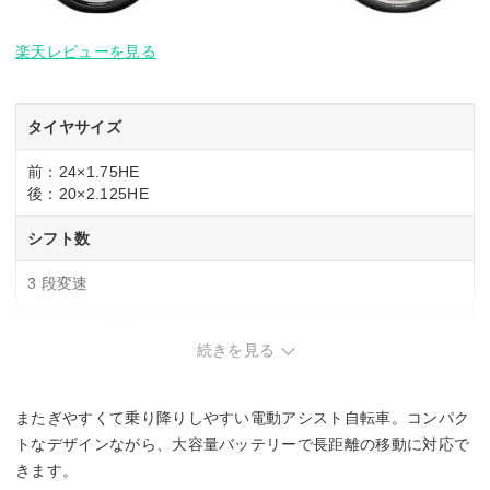
楽天レビューを見る
タイヤサイズ
前：24×1.75HE
後：20×2.125HE
シフト数
3 段変速
バッテリー容量
続きを見る
14.3 Ah
またぎやすくて乗り降りしやすい電動アシスト自転車。コンパク
充電時間
トなデザインながら、大容量バッテリーで長距離の移動に対応で
4.1 時間
きます。