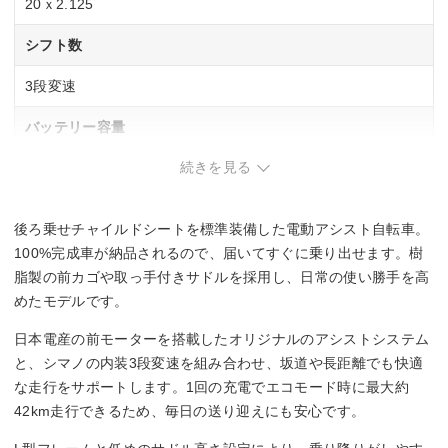
20ｘ2.125
シフト数
3段変速
バッテリー容量
続きを見る
8Ah
充電時間
後ろ乗せチャイルドシートを標準装備した電動アシスト自転車。
約3.5時間
100%完成車が納品されるので、届いてすぐに乗り出せます。樹
脂製の前カゴや取っ手付きサドルを採用し、日常の使い勝手を高
パワーモード
めたモデルです。
◯
日本電産の前モーターを搭載したオリジナルのアシストシステム
と、シマノの内装3段変速を組み合わせ、坂道や長距離でも快適
エコモード
な走行をサポートします。1回の充電でエコモード時に最大約
42km走行できるため、毎日の送り迎えにも安心です。
◯