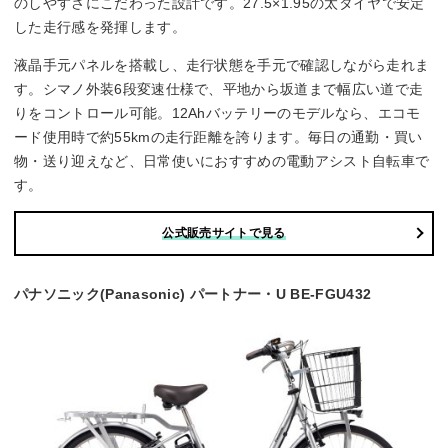
のしやすさにこだわった設計です。27.5×1.95の太タイヤで安定
パワーモード
した走行感を発揮します。
◯
液晶手元パネルを搭載し、走行状態を手元で確認しながら走れま
す。シマノ外装6段変速仕様で、平地から坂道まで幅広い道で走
エコモード
りをコントロール可能。12Ahバッテリーのモデルなら、エコモ
ード使用時で約55kmの走行距離を誇ります。毎日の通勤・買い
◯
物・送り迎えなど、日常使いにおすすめの電動アシスト自転車で
す。
公式販売サイトで見る
パナソニック(Panasonic) パートナー・U BE-FGU432