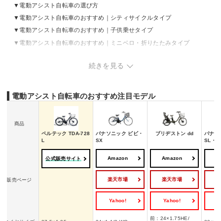
電動アシスト自転車の選び方
電動アシスト自転車のおすすめ｜シティサイクルタイプ
電動アシスト自転車のおすすめ｜子供乗せタイプ
電動アシスト自転車のおすすめ｜ミニベロ・折りたたみタイプ
電動アシスト自転車のおすすめ｜スポーツタイプ
続きを見る
電動アシスト自転車のおすすめ注目モデル
商品
ペルテック TDA-728
パナソニック ビビ・
ブリヂストン dd
パナソ
L
SX
SL・2
Amazon
Amazon
A
公式販売サイト
楽天市場
楽天市場
販売ページ
Yahoo!
Yahoo!
Y
前：24×1.75HE/