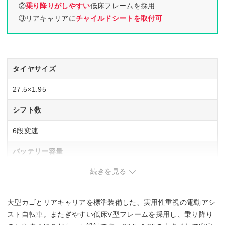
②
乗り降りがしやすい
低床フレームを採用
③リアキャリアに
チャイルドシートを取付可
タイヤサイズ
27.5×1.95
シフト数
6段変速
バッテリー容量
続きを見る
8Ah/12Ah
充電時間
大型カゴとリアキャリアを標準装備した、実用性重視の電動アシ
約4時間
スト自転車。またぎやすい低床V型フレームを採用し、乗り降り