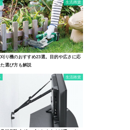
生活雑貨
4
芝刈り機のおすすめ23選。目的や広さに応
じた選び方も解説
生活雑貨
5
リセット
トピー
ルの香