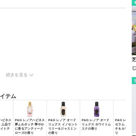
ズ
続きを見る
シリーズ
ズ
イテム
アハピネス
P&G レノアハピネス
P&G レノア オード
P&G レノア オード
P&G レノア
 上品で
夢ふわタッチ 華やか
リュクス イノセント
リュクス ホワイトム
セラム ホワイ
ワイトテ
に香るアンティーク
リリー＆ジャスミン
スクの香り
チ＆カモミー
ローズの香り
の香り
り