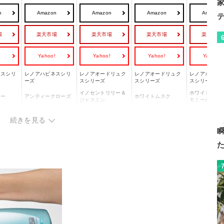
n
Amazon
Amazon
Amazon
Amazon
場
楽天市場
楽天市場
楽天市場
楽天市場
!
Yahoo!
Yahoo!
Yahoo!
Yahoo!
ネスシリ
レノアハピネスシリ
レノアオードリュク
レノアオードリュク
レノアオード
ーズ
スシリーズ
スシリーズ
スシリーズ
イノセントリリー＆
ホワイトピー
ィー
アンティークローズ
ホワイトムスク
ジャスミン
モミール
約460ml
約475ml
約475ml
約500ml
続きを見る
◯
◯
◯
◯
フローラル系の甘く
夜のリラックスムー
よい香り
華やかなフローラル
シワ防止と香
品のある香りを探し
ドを香りで演出した
。
系の香りを好む方。
立を求める方
ている方。
い方。