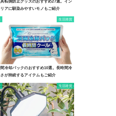
家具転倒防止グッズのおすすめ27選。イン
テリアに馴染みやすいモノもご紹介
生活雑貨
6
リュク
チ＆カ
瞬間冷却パックのおすすめ10選。長時間冷
りの両
たさが持続するアイテムもご紹介
。
生活雑貨
7