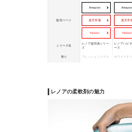
Amazon
Amazo
楽天市場
楽天市
販売ページ
Yahoo!
Yahoo
レノア超消臭シリー
レノアハピ
シリーズ名
ズ
ーズ
香り
フレッシュシトラス
ホワイトテ
内容量
約490ml
約460ml
赤ちゃん用衣類対応
◯
◯
スポーツ後の汗臭や
上品で心地
こんな方におすすめ
部屋干しのニオイが
を求める方
気になる方。
レノアの柔軟剤の魅力