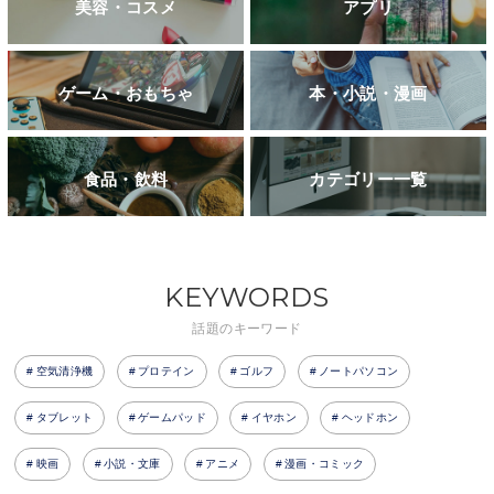
美容・コスメ
アプリ
ゲーム・おもちゃ
本・小説・漫画
食品・飲料
カテゴリー一覧
KEYWORDS
話題のキーワード
空気清浄機
プロテイン
ゴルフ
ノートパソコン
タブレット
ゲームパッド
イヤホン
ヘッドホン
映画
小説・文庫
アニメ
漫画・コミック