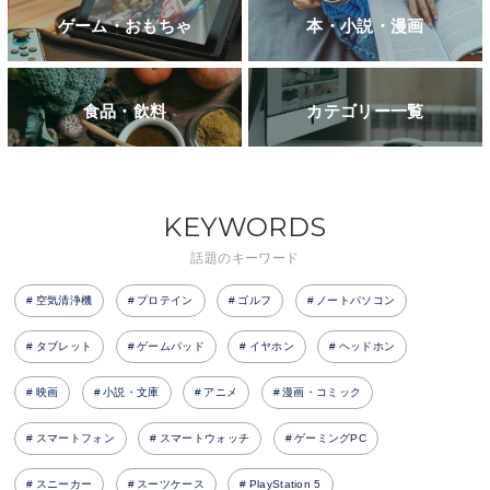
ゲーム・おもちゃ
本・小説・漫画
食品・飲料
カテゴリー一覧
KEYWORDS
話題のキーワード
空気清浄機
プロテイン
ゴルフ
ノートパソコン
タブレット
ゲームパッド
イヤホン
ヘッドホン
映画
小説・文庫
アニメ
漫画・コミック
スマートフォン
スマートウォッチ
ゲーミングPC
スニーカー
スーツケース
PlayStation 5