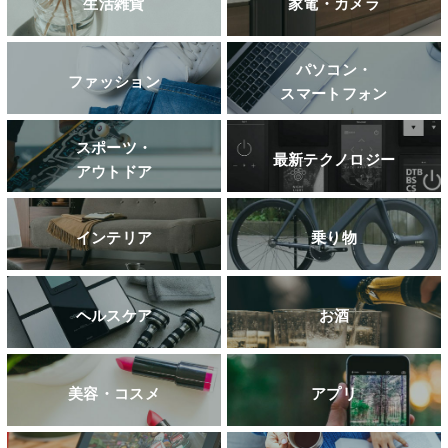
生活雑貨
家電・カメラ
パソコン・
ファッション
スマートフォン
スポーツ・
最新テクノロジー
アウトドア
インテリア
乗り物
ヘルスケア
お酒
美容・コスメ
アプリ