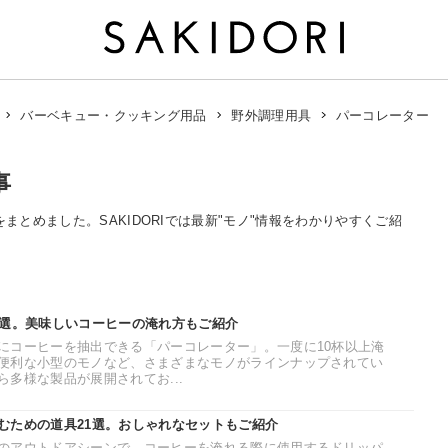
パーコレーター
バーベキュー・クッキング用品
野外調理用具
事
をまとめました。SAKIDORIでは最新"モノ"情報をわかりやすくご紹
5選。美味しいコーヒーの淹れ方もご紹介
にコーヒーを抽出できる「パーコレーター」。一度に10杯以上淹
便利な小型のモノなど、さまざまなモノがラインナップされてい
多様な製品が展開されてお...
むための道具21選。おしゃれなセットもご紹介
のアウトドアシーンで、コーヒーを淹れる際に使用するドリッパ