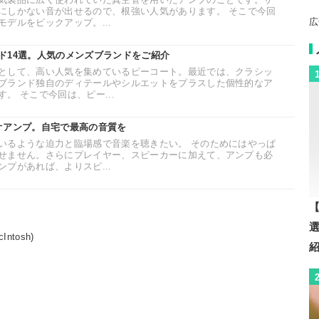
にしかない音が出せるので、根強い人気があります。 そこで今回
広
デルをピックアップ。...
ド14選。人気のメンズブランドをご紹介
として、高い人気を集めているピーコート。最近では、クラシッ
ブランド独自のディテールやシルエットをプラスした個性的なア
。 そこで今回は、ピー...
オアンプ。自宅で最高の音質を
いるような迫力と臨場感で音楽を聴きたい。 そのためにはやっぱ
せません。さらにプレイヤー、スピーカーに加えて、アンプも必
プがあれば、よりスピ...
【
tosh)