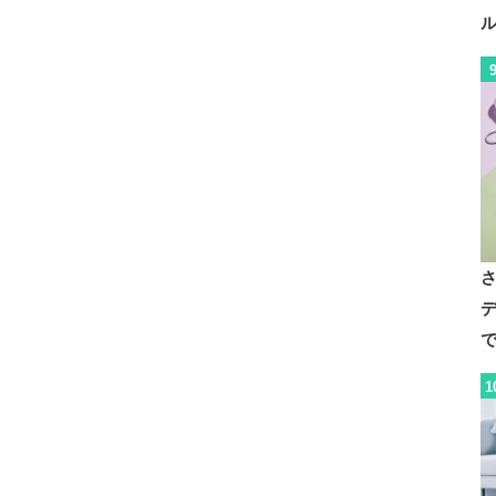
デ
で
1