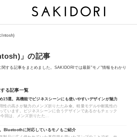
tosh)
tosh)」の記事
h)」に関する記事をまとめました。SAKIDORIでは最新"モノ"情報をわかり
関連する記事一覧
め15選。高機能でビジネスシーンにも使いやすいデザインが魅力
用性の高さが魅力のメンズ折りたたみ傘。軽量モデルや耐風性の
っています。ビジネスシーンに合うデザインであるかもチェック
今回は、メンズ折りたた...
Bluetoothに対応しているモノもご紹介
気製品に広く使われていた真空管を用いたアンプのことです。サ