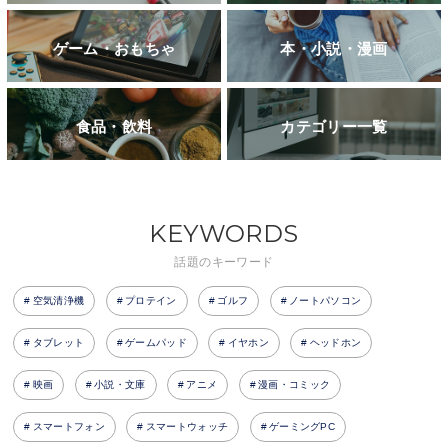
ゲーム・おもちゃ
本・小説・漫画
食品・飲料
カテゴリー一覧
KEYWORDS
話題のキーワード
空気清浄機
プロテイン
ゴルフ
ノートパソコン
タブレット
ゲームパッド
イヤホン
ヘッドホン
映画
小説・文庫
アニメ
漫画・コミック
スマートフォン
スマートウォッチ
ゲーミングPC