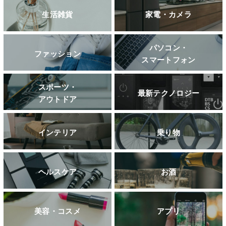
生活雑貨
家電・カメラ
パソコン・
ファッション
スマートフォン
スポーツ・
最新テクノロジー
アウトドア
インテリア
乗り物
ヘルスケア
お酒
美容・コスメ
アプリ