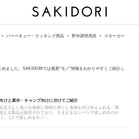
スモーカー
バーベキュー・クッキング用品
野外調理用具
とめました。SAKIDORIでは最新"モノ"情報をわかりやすくご紹介し
宅向けと屋外・キャンプ向けに分けてご紹介
生活でよく食べる食材に独特の香りと食感を付け加えられる「燻
使える製品が販売されており、さまざまなシーンで楽しめるのが
く、1人で楽しめるモノ...