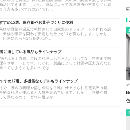
効活用できます。しかし、製品によって調理方法や容量などが異
広
う方も多いのではないでし...
すすめ15選。保存食やお菓子づくりに便利
果物や野菜を温風で乾燥させて自家製のドライフードを作れる調
、天候や季節を問わず安定した仕上がりが得られます。しかし、
用途に合った1台を選ぶの...
心者に適している製品もラインナップ
が作れる圧力鍋。普段の料理はもちろん、おもてなし料理まで幅
理をサポートします。しかし、製品によって材質や圧力方式など
ってしまう方も多いのでは...
おすすめ17選。多機能なモデルもラインナップ
けで、煮込み料理や蒸し料理を手軽に仕上げられる電気圧力鍋。
B
格的な料理が作れると人気を集めています。しかし、容量や機
て異なるので、どれを選ぶか...