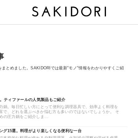
事
をまとめました。SAKIDORIでは最新"モノ"情報をわかりやすくご紹
選。ティファールの人気製品もご紹介
圧力鍋。毎日忙しい方にとって便利な調理器具で、効率よく料理を
富で、どれを選ぶべきか悩む方も多いのではないでしょうか。 そ
めの圧力鍋をご紹介しま...
ング15選。料理がより楽しくなる便利な一台
で本格的な料理が作れる自動調理器。火加減の調整や混ぜる作業