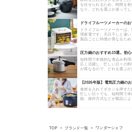
を任せられるため、時間を有
なり、どれを選ぶか迷ってしま
ドライフルーツメーカーのお
ドライフルーツメーカーは、
理家電です。天日干しと違い
製品ごとに特徴が異なるため、
圧力鍋のおすすめ15選。初
短時間で本格的な煮込み料理
広く活躍し、忙しい日々の料
が異なるので、どれを選ぶか迷
【2026年版】電気圧力鍋の
食材を入れてボタンを押すだ
忙しい日々でも、短時間で本
能、操作方式などが製品によっ
ワンダーシェフ
TOP
ブランド一覧