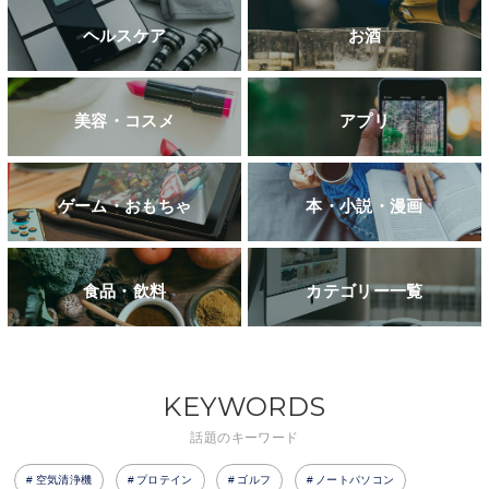
ヘルスケア
お酒
美容・コスメ
アプリ
ゲーム・おもちゃ
本・小説・漫画
食品・飲料
カテゴリー一覧
KEYWORDS
話題のキーワード
空気清浄機
プロテイン
ゴルフ
ノートパソコン