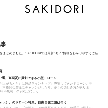
記事
る記事をまとめました。SAKIDORIでは最新"モノ"情報をわかりやすくご紹
覧
め7選。高画質に撮影できる小型ドローン
が上がるとともに製品ラインナップも充実してきたドローン。手
、本格的な空撮にチャレンジしたり、多くの楽しみ方がありま
律や規制、条例などによっ...
rrot）」のドローン特集。自由自在に飛ばそう
ンはラインナップが増え、その種類もさまざま。数千円で購入で