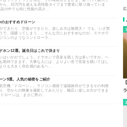
から、10万円を超える高性能タイプまで豊富に取り揃っていま
広
品の中でも特に性能の高さ...
つのおすすめドローン
ができたり、空撮ができたり、楽しみ方は無限大！ でも、いざ買
うで、躊躇ってしまう…。そんな方におすすめなのが、スマホで
コンのようなコントローラ...
ドホン12選。誕生日はこれで決まり
ンはいかがでしょう。イヤホンで音楽を聴く方は多いですが、ヘ
も期待できます。大事な人には、よりよい音で音楽を聴いてほし
りも大きく存在感のあるヘ...
ーン9選。人気の秘密をご紹介
【
航空機「ドローン」。ラジコン感覚で遠隔操作ができるその利便
り、空からの映像を撮影してみたりと、幅広い楽しみ方ができま
ドローンは、まさに男の...