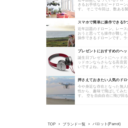
きるお手頃なホビードローン
す。 そこで今回は、数ある製
スマホで簡単に操作できる5
近年話題のドローン。レース
おうと思っても操作が難しそ
操作できるドローンです。ラジ
プレゼントにおすすめのヘッ
誕生日プレゼントにヘッドホ
ッドホンならさらなる高音質
いですよね。また、イヤホンよ
押さえておきたい人気のドロ
今や身近な存在となった無人
性から、趣味で飛ばしてみた
す。 空を自由自在に飛び回る
パロット(Parrot)
TOP
ブランド一覧