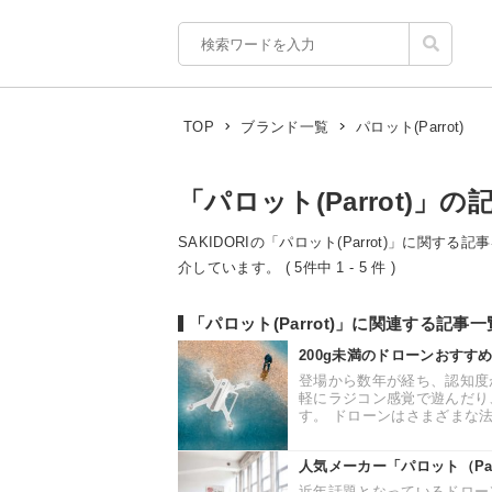
パロット(Parrot)
TOP
ブランド一覧
「パロット(Parrot)」の
SAKIDORIの「パロット(Parrot)」に関す
介しています。 ( 5件中 1 - 5 件 )
「パロット(Parrot)」に関連する記事一
200g未満のドローンおすす
登場から数年が経ち、認知度
軽にラジコン感覚で遊んだり
す。 ドローンはさまざまな法
人気メーカー「パロット（Pa
近年話題となっているドロー