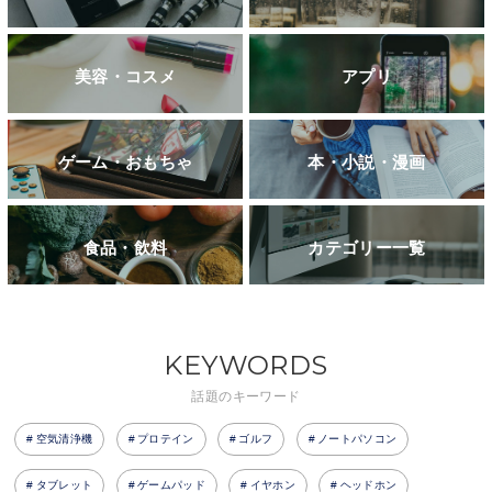
美容・コスメ
アプリ
ゲーム・おもちゃ
本・小説・漫画
食品・飲料
カテゴリー一覧
KEYWORDS
話題のキーワード
空気清浄機
プロテイン
ゴルフ
ノートパソコン
タブレット
ゲームパッド
イヤホン
ヘッドホン