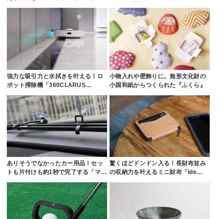
強力な吸引力と水拭きを叶える！ロ
小物入れや壁飾りに。無形文化財の
ボット掃除機「360CLARUS…
小国和紙からつくられた『ふくら』
ありそうでなかったカー用品！セッ
驚くほどドンドン入る！長財布並み
トも片付けも約1秒で完了する「マ…
の収納力を叶えるミニ財布「Ide…