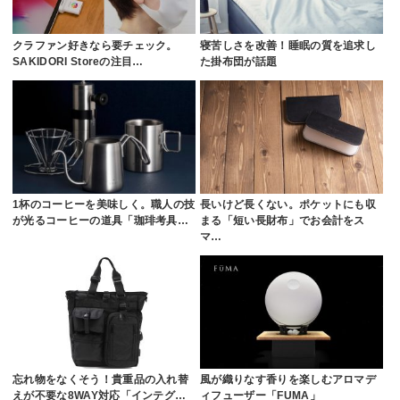
クラファン好きなら要チェック。
寝苦しさを改善！睡眠の質を追求し
SAKIDORI Storeの注目…
た掛布団が話題
1杯のコーヒーを美味しく。職人の技
長いけど長くない。ポケットにも収
が光るコーヒーの道具「珈琲考具…
まる「短い長財布」でお会計をス
マ…
忘れ物をなくそう！貴重品の入れ替
風が織りなす香りを楽しむアロマデ
えが不要な8WAY対応「インテグ…
ィフューザー「FUMA」