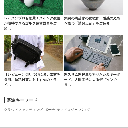
レッスンプロも推薦！スイング改善
気鋭の陶芸家の意欲作！魅惑の光彩
が期待できるゴルフ練習器具をご
を放つ「請関天目」をご紹介
紹…
【レビュー】切りつけに強い素材を
超スリム超軽量な折りたたみキーボ
採用。防犯対策におすすめのトラ
ード。人間工学によるデザインで
ベ…
長…
関連キーワード
クラウドファンディング
ポーチ
テクノロジー
バッグ