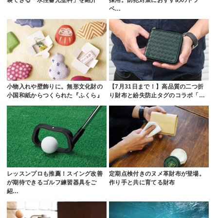
装できる「水性蓄光塗料」を紹介
採用。防犯対策におすすめのトラ
ベ…
小物入れや壁飾りに。無形文化財の
【7月31日まで！】高品質の二つ折
小国和紙からつくられた『ふくら』
り財布と紛失防止タグのコラボ「…
レッスンプロも推薦！スイング改善
定期点検付きのヌメ革財布が登場。
が期待できるゴルフ練習器具をご
作り手と共に育てる財布
紹…