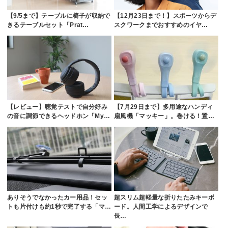
【9/5まで】テーブルに椅子が収納で
【12月23日まで！】スポーツからデ
きるテーブルセット「Prat…
スクワークまでおすすめのイヤ…
【レビュー】聴覚テストで自分好み
【7月29日まで】多用途なハンディ
の音に調節できるヘッドホン「My…
扇風機「マッキー」。巻ける！置…
ありそうでなかったカー用品！セッ
超スリム超軽量な折りたたみキーボ
トも片付けも約1秒で完了する「マ…
ード。人間工学によるデザインで
長…