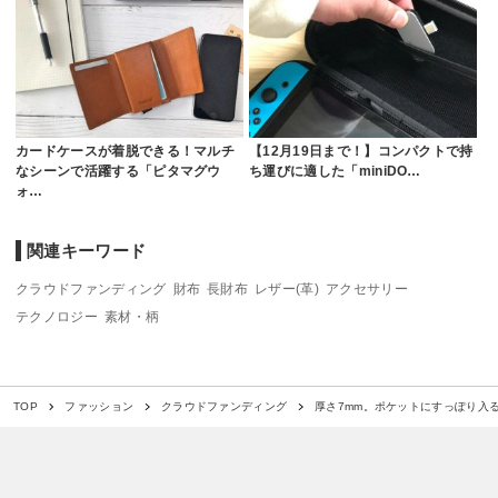
カードケースが着脱できる！マルチ
【12月19日まで！】コンパクトで持
なシーンで活躍する「ピタマグウ
ち運びに適した「miniDO…
ォ…
関連キーワード
クラウドファンディング
財布
長財布
レザー(革)
アクセサリー
テクノロジー
素材・柄
厚さ7mm。ポケットにすっぽり入る
TOP
ファッション
クラウドファンディング