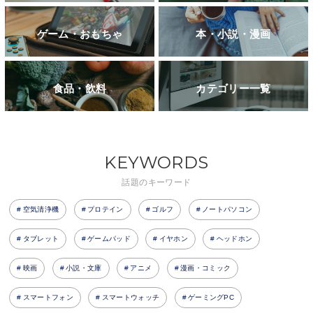
ゲーム・おもちゃ
本・小説・漫画
食品・飲料
カテゴリー一覧
KEYWORDS
話題のキーワード
空気清浄機
プロテイン
ゴルフ
ノートパソコン
タブレット
ゲームパッド
イヤホン
ヘッドホン
映画
小説・文庫
アニメ
漫画・コミック
スマートフォン
スマートウォッチ
ゲーミングPC