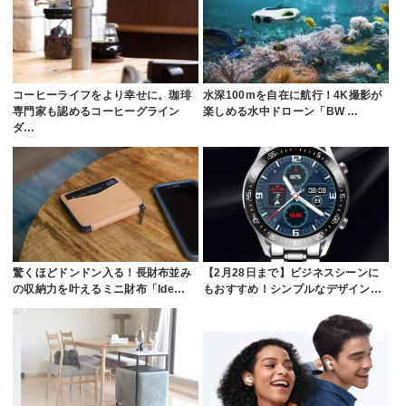
コーヒーライフをより幸せに。珈琲
水深100mを自在に航行！4K撮影が
専門家も認めるコーヒーグライン
楽しめる水中ドローン「BW …
ダ…
驚くほどドンドン入る！長財布並み
【2月28日まで】ビジネスシーンに
の収納力を叶えるミニ財布「Ide…
もおすすめ！シンプルなデザイン…