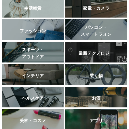
生活雑貨
家電・カメラ
パソコン・
ファッション
スマートフォン
スポーツ・
最新テクノロジー
アウトドア
インテリア
乗り物
ヘルスケア
お酒
美容・コスメ
アプリ