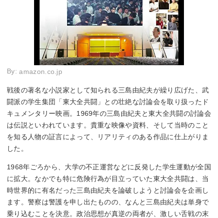
By:
amazon.co.jp
戦後の著名な小説家として知られる三島由紀夫が繰り広げた、武
闘派の学生集団「東大全共闘」との壮絶な討論会を取り扱ったド
キュメンタリー映画。1969年の三島由紀夫と東大全共闘の討論会
は伝説といわれています。貴重な映像や資料、そして当時のこと
を知る人物の証言によって、リアリティのある作品に仕上がりま
した。
1968年ごろから、大学の不正運営などに反発した学生運動が全国
に拡大。なかでも特に危険行為が目立っていた東大全共闘は、当
時世界的に有名だった三島由紀夫を論破しようと討論会を企画し
ます。警察は警護を申し出たものの、なんと三島由紀夫は単身で
乗り込むことを決意。政治思想が真逆の両者が、激しい舌戦の末