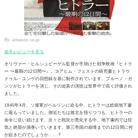
By:
amazon.co.jp
楽天レビューを見る
オリヴァー・ヒルシュビーゲル監督が手掛けた戦争映画『ヒトラ
ー 〜最期の12日間〜』。ヨアヒム・フェストの研究書とトラウ
ドゥル・ユンゲの回想録を基に制作されています。ブルーノ・ガ
ンツがヒトラーを演じ、その迫真の演技は世界中で高く評価され
ました。
1945年4月、ソ連軍がベルリンに迫る中、ヒトラーは総統地下壕
に籠もっていました。側近たちは敗北を悟りつつも、ヒトラーの
命令に従い続けます。次々と戦況が悪化する中、地下壕内では狂
気と絶望が渦巻いていきます。第三帝国の崩壊までの12日間に何
が起きたのでしょうか……？