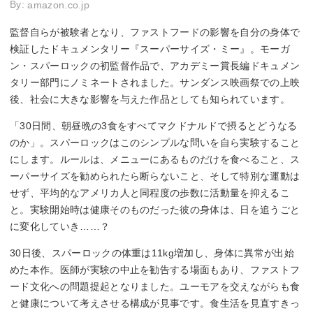
By:
amazon.co.jp
監督自らが被験者となり、ファストフードの影響を自分の身体で
検証したドキュメンタリー『スーパーサイズ・ミー』。モーガ
ン・スパーロックの初監督作品で、アカデミー賞長編ドキュメン
タリー部門にノミネートされました。サンダンス映画祭での上映
後、社会に大きな影響を与えた作品としても知られています。
「30日間、朝昼晩の3食をすべてマクドナルドで摂るとどうなる
のか」。スパーロックはこのシンプルな問いを自ら実験すること
にします。ルールは、メニューにあるものだけを食べること、ス
ーパーサイズを勧められたら断らないこと、そして特別な運動は
せず、平均的なアメリカ人と同程度の歩数に活動量を抑えるこ
と。実験開始時は健康そのものだった彼の身体は、日を追うごと
に変化していき……？
30日後、スパーロックの体重は11kg増加し、身体に異常が出始
めた本作。医師が実験の中止を勧告する場面もあり、ファストフ
ード文化への問題提起となりました。ユーモアを交えながらも食
と健康について考えさせる構成が見事です。食生活を見直すきっ