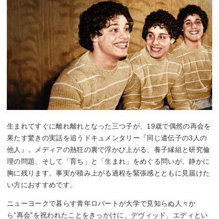
生まれてすぐに離れ離れとなった三つ子が、19歳で偶然の再会を
果たす驚きの実話を追うドキュメンタリー『同じ遺伝子の3人の
他人』。メディアの熱狂の裏で浮かび上がる、養子縁組と研究倫
理の問題、そして「育ち」と「生まれ」をめぐる問いが、静かに
胸に残ります。事実が積み上がる過程を緊張感とともに見届けた
い方におすすめです。
ニューヨークで暮らす青年ロバートが大学で見知らぬ人々か
ら”再会”を祝われたことをきっかけに、デヴィッド、エディとい