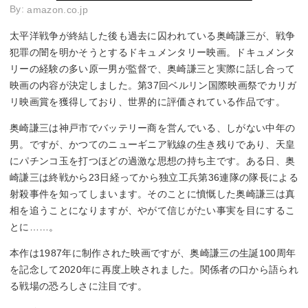
By:
amazon.co.jp
太平洋戦争が終結した後も過去に囚われている奥崎謙三が、戦争
犯罪の闇を明かそうとするドキュメンタリー映画。ドキュメンタ
リーの経験の多い原一男が監督で、奥崎謙三と実際に話し合って
映画の内容が決定しました。第37回ベルリン国際映画祭でカリガ
リ映画賞を獲得しており、世界的に評価されている作品です。
奥崎謙三は神戸市でバッテリー商を営んでいる、しがない中年の
男。ですが、かつてのニューギニア戦線の生き残りであり、天皇
にパチンコ玉を打つほどの過激な思想の持ち主です。ある日、奥
崎謙三は終戦から23日経ってから独立工兵第36連隊の隊長による
射殺事件を知ってしまいます。そのことに憤慨した奥崎謙三は真
相を追うことになりますが、やがて信じがたい事実を目にするこ
とに……。
本作は1987年に制作された映画ですが、奥崎謙三の生誕100周年
を記念して2020年に再度上映されました。関係者の口から語られ
る戦場の恐ろしさに注目です。