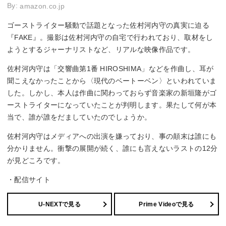
By:
amazon.co.jp
ゴーストライター騒動で話題となった佐村河内守の真実に迫る
『FAKE』。撮影は佐村河内守の自宅で行われており、取材をし
ようとするジャーナリストなど、リアルな映像作品です。
佐村河内守は「交響曲第1番 HIROSHIMA」などを作曲し、耳が
聞こえなかったことから〈現代のベートーベン〉といわれていま
した。しかし、本人は作曲に関わっておらず音楽家の新垣隆がゴ
ーストライターになっていたことが判明します。果たして何が本
当で、誰が誰をだましていたのでしょうか。
佐村河内守はメディアへの出演を嫌っており、事の顛末は誰にも
分かりません。衝撃の展開が続く、誰にも言えないラストの12分
が見どころです。
・配信サイト
U-NEXTで見る
Prime Videoで見る