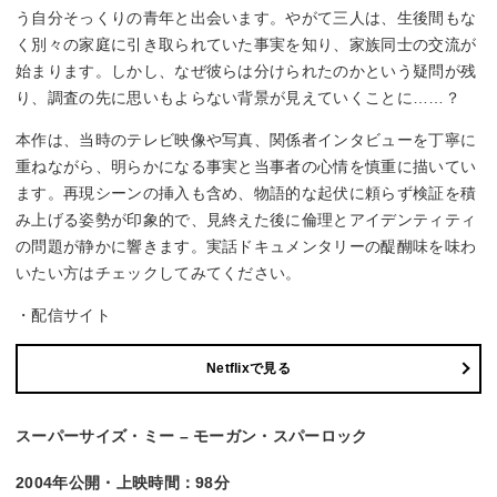
う自分そっくりの青年と出会います。やがて三人は、生後間もな
く別々の家庭に引き取られていた事実を知り、家族同士の交流が
始まります。しかし、なぜ彼らは分けられたのかという疑問が残
り、調査の先に思いもよらない背景が見えていくことに……？
本作は、当時のテレビ映像や写真、関係者インタビューを丁寧に
重ねながら、明らかになる事実と当事者の心情を慎重に描いてい
ます。再現シーンの挿入も含め、物語的な起伏に頼らず検証を積
み上げる姿勢が印象的で、見終えた後に倫理とアイデンティティ
の問題が静かに響きます。実話ドキュメンタリーの醍醐味を味わ
いたい方はチェックしてみてください。
・配信サイト
Netflixで見る
スーパーサイズ・ミー – モーガン・スパーロック
2004年公開・上映時間：98分