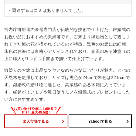
・関連する口コミはありませんでした。
宮内庁御用達の漆器専門店が伝統的な技術で仕上げた、銀婚式の
お祝い品におすすめの夫婦箸です。古来より縁起物として親しま
れてきた梅の花が描かれているのが特徴。黒色のお箸には紅梅、
朱色のお箸には白梅がデザインされており、光沢のある漆塗りの
上に職人が1つずつ手書きで描いて仕上げています。
漆塗りのお箸は上品なツヤとなめらかな口当たりが魅力。ヒバの
天然木を使用しており、サイズは黒色が24cmで朱色は22.5cmで
す。銀婚式の贈り物に適した、高級感のある木箱に入っていま
す。縁起がよいモノや毎日使うモノを銀婚式のプレゼントにした
い方におすすめです。
楽天市場で見る
Yahoo!で見る