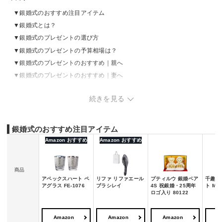
銀婚式のおすすめ注目アイテム
銀婚式とは？
銀婚式のプレゼントの選び方
銀婚式のプレゼントの予算相場は？
銀婚式のプレゼントのおすすめ｜親へ
銀婚式のプレゼントのおすすめ｜妻へ
銀婚式のプレゼントのおすすめ｜夫へ
続きを見る
銀婚式のプレゼントを渡す際のマナー
銀婚式のおすすめ注目アイテム
Amazon おすすめ
Amazon おすすめ
商品
アペックスハート ペ
リファ リファエール
プティルウ 銀婚ベア
千趣会
アグラス FE-1076
ブラシレイ
4S 祝銀婚・25周年
ト MU
ロゴ入り 80122
Amazon
Amazon
Amazon
A