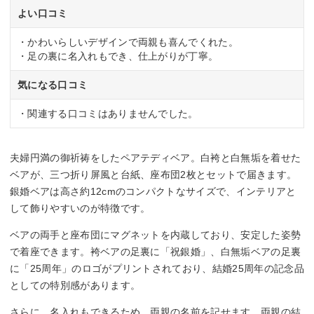
よい口コミ
・かわいらしいデザインで両親も喜んでくれた。
・足の裏に名入れもでき、仕上がりが丁寧。
気になる口コミ
・関連する口コミはありませんでした。
夫婦円満の御祈祷をしたペアテディベア。白袴と白無垢を着せた
ベアが、三つ折り屏風と台紙、座布団2枚とセットで届きます。
銀婚ベアは高さ約12cmのコンパクトなサイズで、インテリアと
して飾りやすいのが特徴です。
ベアの両手と座布団にマグネットを内蔵しており、安定した姿勢
で着座できます。袴ベアの足裏に「祝銀婚」、白無垢ベアの足裏
に「25周年」のロゴがプリントされており、結婚25周年の記念品
としての特別感があります。
さらに、名入れもできるため、両親の名前を記せます。両親の結