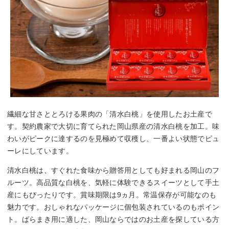
繊細な甘さととろける果肉の「清水白桃」を使用したお土産で
す。契約農家で大切に育てられた岡山県産の清水白桃を加工。味
わいがピークに達するのを見極めて収穫し、一番よい状態でピュ
ーレにしています。
清水白桃は、すぐれた食味から贈答用としても好まれる岡山のフ
ルーツ。高品質な白桃を、気軽に体験できるスイーツとして手土
産にもぴったりです。賞味期限は9ヵ月。常温保存が可能なのも
魅力です。おしゃれなパッケージに個包装されているのもポイン
ト。ばらまき用に適した、岡山ならではのお土産を探している方