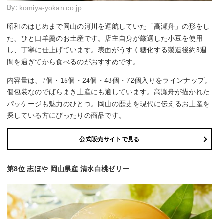
By:
komiya-yokan.co.jp
昭和のはじめまで岡山の河川を運航していた「高瀬舟」の形をし
た、ひと口羊羹のお土産です。店主自身が厳選した小豆を使用
し、丁寧に仕上げています。表面がうすく糖化する製造後約3週
間を過ぎてから食べるのがおすすめです。
内容量は、7個・15個・24個・48個・72個入りをラインナップ。
個包装なのでばらまき土産にも適しています。高瀬舟が描かれた
パッケージも魅力のひとつ。岡山の歴史を現代に伝えるお土産を
探している方にぴったりの商品です。
公式販売サイトで見る
第8位 志ほや 岡山県産 清水白桃ゼリー