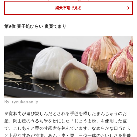
楽天市場で見る
第9位 菓子処ひらい 良寛てまり
By:
ryoukanan.jp
良寛和尚が遊び親しんだとされる手毬を模したまんじゅうのお土
産。岡山産のうるち米を粉にした「じょうよ粉」を使用した皮
で、こしあんと栗の甘露煮を包んでいます。なめらかな口当たり
と上品な甘みが特徴。あん・皮・栗、三位一体のおいしさを堪能